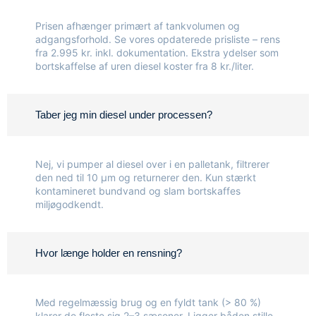
Prisen afhænger primært af tankvolumen og
adgangsforhold. Se vores
opdaterede prisliste
– rens
fra 2.995 kr. inkl. dokumentation. Ekstra ydelser som
bortskaffelse af uren diesel koster fra 8 kr./liter.
Taber jeg min diesel under processen?
Nej, vi pumper al diesel over i en palletank, filtrerer
den ned til 10 µm og returnerer den. Kun stærkt
kontamineret bundvand og slam bortskaffes
miljøgodkendt.
Hvor længe holder en rensning?
Med regelmæssig brug og en fyldt tank (> 80 %)
klarer de fleste sig 2–3 sæsoner. Ligger båden stille