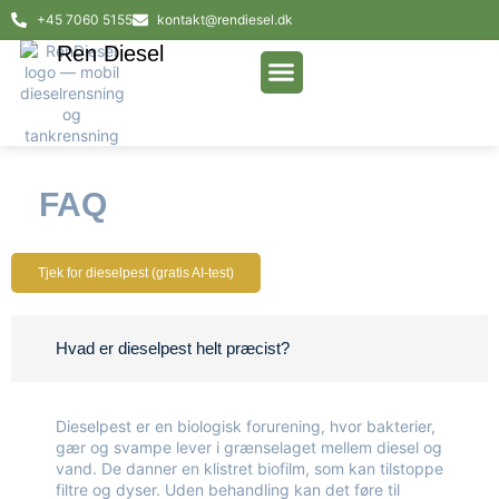
+45 7060 5155
kontakt@rendiesel.dk
Ren Diesel
AI-test af dieselpest
FAQ
Tjek for dieselpest (gratis AI-test)
Hvad er dieselpest helt præcist?
Dieselpest er en biologisk forurening, hvor bakterier,
gær og svampe lever i grænselaget mellem diesel og
vand. De danner en klistret biofilm, som kan tilstoppe
filtre og dyser. Uden behandling kan det føre til