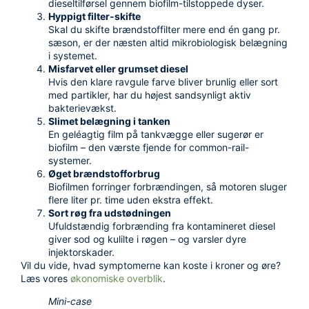
dieseltilførsel gennem biofilm-tilstoppede dyser.
Hyppigt filter-skifte
Skal du skifte brændstoffilter mere end én gang pr.
sæson, er der næsten altid mikrobiologisk belægning
i systemet.
Misfarvet eller grumset diesel
Hvis den klare ravgule farve bliver brunlig eller sort
med partikler, har du højest sandsynligt aktiv
bakterievækst.
Slimet belægning i tanken
En geléagtig film på tankvægge eller sugerør er
biofilm – den værste fjende for common-rail-
systemer.
Øget brændstofforbrug
Biofilmen forringer forbrændingen, så motoren sluger
flere liter pr. time uden ekstra effekt.
Sort røg fra udstødningen
Ufuldstændig forbrænding fra kontamineret diesel
giver sod og kulilte i røgen – og varsler dyre
injektorskader.
Vil du vide, hvad symptomerne kan koste i kroner og øre?
Læs vores
økonomiske overblik
.
Mini-case