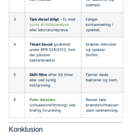
svampe.
3
Tjek diesel årligt
– fx med
Fanger
vores AI-billedanalyse
kontaminering i
eller laboratorieprøve.
opløbet.
4
Tilsæt biocid
godkendt
Dræber mikrober
under BPR 528/2012, hvis
og opløser
der påvises
biofilm.
bakterievækst.
5
Skift filtre
efter 50 timer
Fjerner døde
eller ved synlig
bakterier og slam.
misfarvning.
6
Polér dieselen
Renser hele
(cirkulationsfiltrering) ved
brændstofmassen
kraftig forurening.
uden tanktømning.
Konklusion