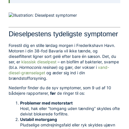
Dieselpestens tydeligste symptomer
Forestil dig en stille lørdag morgen i Frederikshavn Havn.
Motoren i din 38-fod Bavaria vil ikke tænde, og
dieselfilteret ligner sort gelé efter bare én sæson. Det, du
ser, er
klassisk dieselpest
– en biofilm af bakterier, svampe
(bl.a.
Hormoconis resinae
) og gær, der vokser i
vand-
diesel-grænselaget
og æder sig ind i din
brændstofforsyning.
Nedenfor finder du de syv symptomer, som 9 ud af 10
bådejere rapporterer,
før
de ringer til os:
Problemer med motorstart
Host, hak eller “tomgang uden tænding” skyldes ofte
delvist blokerede forfiltre.
Ustabil motorgang
Pludselige omdrejningsfald eller ryk skyldes ujævn