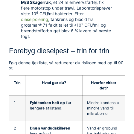
M/S Skagerrak
, et 24 m erhvervsfartøj, fik
flere motorstop under trawl. Laboratorieprøver
6
viste 10
CFU/ml bakterier. Efter
dieselpolering
, tankrens og biocid fra
2
grotamar® 71 faldt tallet til <10
CFU/ml, og
brændstofforbruget blev 6 % lavere på næste
togt.
Forebyg dieselpest – trin for trin
Følg denne tjekliste, så reducerer du risikoen med op til 90
%:
Trin
Hvad gør du?
Hvorfor virker
det?
1
Fyld tanken helt op
før
Mindre kondens =
længere stilstand.
mindre vand til
mikroberne.
2
Dræn vandudskilleren
Vand er grobund
hver måned.
for bakterier og