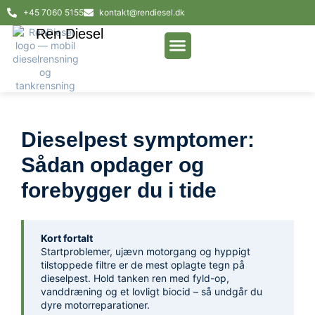
+45 7060 5155
kontakt@rendiesel.dk
Ren Diesel
AI-test af dieselpest
Dieselpest symptomer:
Sådan opdager og
forebygger du i tide
Kort fortalt
Startproblemer, ujævn motorgang og hyppigt
tilstoppede filtre er de mest oplagte tegn på
dieselpest. Hold tanken ren med fyld-op,
vanddræning og et lovligt biocid – så undgår du
dyre motorreparationer.