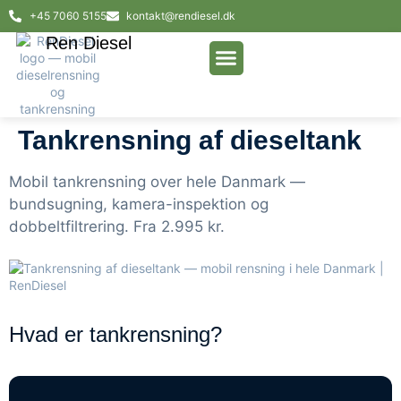
+45 7060 5155
kontakt@rendiesel.dk
Ren Diesel
AI-test af dieselpest
Tankrensning af dieseltank
Mobil tankrensning over hele Danmark —
bundsugning, kamera-inspektion og
dobbeltfiltrering. Fra 2.995 kr.
Hvad er tankrensning?