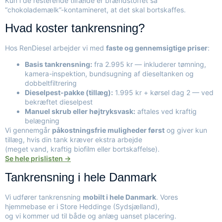
Kun i de resterende tilfælde er brændstoffet så
“chokolademælk”-kontamineret, at det skal bortskaffes.
Hvad koster tankrensning?
Hos RenDiesel arbejder vi med
faste og gennemsigtige priser
:
Basis tankrensning:
fra 2.995 kr — inkluderer tømning,
kamera-inspektion, bundsugning af dieseltanken og
dobbeltfiltrering
Dieselpest-pakke (tillæg):
1.995 kr + kørsel dag 2 — ved
bekræftet dieselpest
Manuel skrub eller højtryksvask:
aftales ved kraftig
belægning
Vi gennemgår
påkostningsfrie muligheder først
og giver kun
tillæg, hvis din tank kræver ekstra arbejde
(meget vand, kraftig biofilm eller bortskaffelse).
Se hele prislisten →
Tankrensning i hele Danmark
Vi udfører tankrensning
mobilt i hele Danmark
. Vores
hjemmebase er i Store Heddinge (Sydsjælland),
og vi kommer ud til både og anlæg uanset placering.