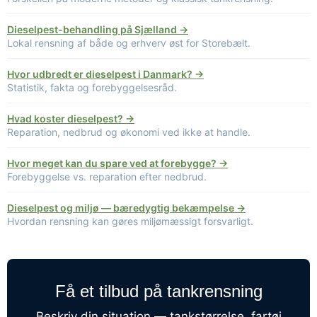
Dieselpest-behandling på Sjælland →
Lokal rensning af både og erhverv øst for Storebælt.
Hvor udbredt er dieselpest i Danmark? →
Statistik, fakta og forebyggelsesråd.
Hvad koster dieselpest? →
Reparation, nedbrud og økonomi ved ikke at handle.
Hvor meget kan du spare ved at forebygge? →
Forebyggelse vs. reparation efter nedbrud.
Dieselpest og miljø — bæredygtig bekæmpelse →
Hvordan rensning kan gøres miljømæssigt forsvarligt.
Få et tilbud på tankrensning
Beskriv din situation — tankstørrelse, fartøj