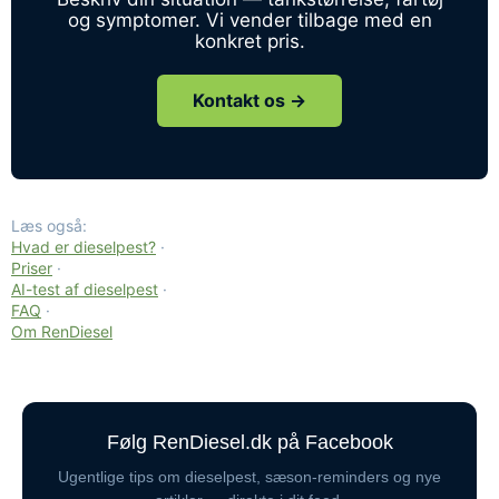
og symptomer. Vi vender tilbage med en
konkret pris.
Kontakt os →
Læs også:
Hvad er dieselpest?
·
Priser
·
AI-test af dieselpest
·
FAQ
·
Om RenDiesel
Følg RenDiesel.dk på Facebook
Ugentlige tips om dieselpest, sæson-reminders og nye