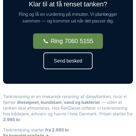
Klar til at få renset tanken?
Ring og få en vurdering på minutter. Vi planlægger
sammen — og kommer ud når det passer dig.
📞 Ring 7060 5155
Send besked
Tankrensning er en mekanisk rensning af dieseltanken, hvor vi
fjerner
dieselpest, bundslam, vand og bakterier
— uden at
tanken skal afmonteres. Hos RenDiesel udfører vi tankrensning
hos bådejere, erhverv og havne i hele Danmark. Prisen starter fra
2.995 kr
.
Tankrensning starter
fra 2.995 kr
.
Se komplet prisliste →