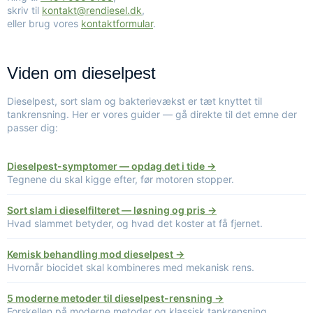
skriv til
kontakt@rendiesel.dk
,
eller brug vores
kontaktformular
.
Viden om dieselpest
Dieselpest, sort slam og bakterievækst er tæt knyttet til
tankrensning. Her er vores guider — gå direkte til det emne der
passer dig:
Dieselpest-symptomer — opdag det i tide →
Tegnene du skal kigge efter, før motoren stopper.
Sort slam i dieselfilteret — løsning og pris →
Hvad slammet betyder, og hvad det koster at få fjernet.
Kemisk behandling mod dieselpest →
Hvornår biocidet skal kombineres med mekanisk rens.
5 moderne metoder til dieselpest-rensning →
Forskellen på moderne metoder og klassisk tankrensning.