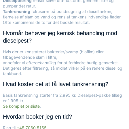
Dieselpolering
renser selve brændstoffet gennem filtre og
pumper det retur.
Tankrensning
fokuserer på bundsugning af dieseltanken,
fjernelse af slam og vand og rens af tankens indvendige flader.
Ofte kombineres de to for det bedste resultat.
Hvornår behøver jeg kemisk behandling mod
dieselpest?
Hvis der er konstateret bakterier/svamp (biofilm) eller
tilbagevendende slam i filtre,
anbefaler vi
efterbehandling
for at forhindre hurtig genvækst.
Det gøres efter filtrering, så midlet virker på en renere diesel og
tankbund.
Hvad koster det at få lavet tankrensning?
Basis tankrensning starter fra 2.995 kr. Dieselpest-pakke tillæg
er 1.995 kr.
Se komplet prisliste
.
Hvordan booker jeg en tid?
Ring til
+45 7060 5155
,