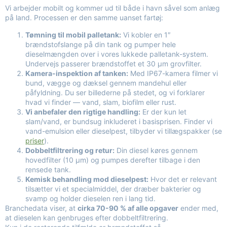
Vi arbejder mobilt og kommer ud til både i havn såvel som anlæg
på land. Processen er den samme uanset fartøj:
Tømning til mobil palletank:
Vi kobler en 1″
brændstofslange på din tank og pumper hele
dieselmængden over i vores lukkede palletank-system.
Undervejs passerer brændstoffet et 30 µm grovfilter.
Kamera-inspektion af tanken:
Med IP67-kamera filmer vi
bund, vægge og dæksel gennem mandehul eller
påfyldning. Du ser billederne på stedet, og vi forklarer
hvad vi finder — vand, slam, biofilm eller rust.
Vi anbefaler den rigtige handling:
Er der kun let
slam/vand, er bundsug inkluderet i basisprisen. Finder vi
vand-emulsion eller dieselpest, tilbyder vi tillægspakker (se
priser
).
Dobbeltfiltrering og retur:
Din diesel køres gennem
hovedfilter (10 µm) og pumpes derefter tilbage i den
rensede tank.
Kemisk behandling mod dieselpest:
Hvor det er relevant
tilsætter vi et specialmiddel, der dræber bakterier og
svamp og holder dieselen ren i lang tid.
Branchedata viser, at
cirka 70-90 % af alle opgaver
ender med,
at dieselen kan genbruges efter dobbeltfiltrering.